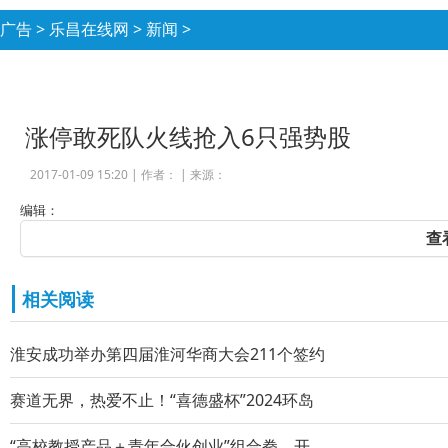
广告
>
乐昌在线网
>
新闻
>
涨停敢死队火线抢入6只强势股
2017-01-09 15:20 |
作者：
|
来源：
编辑：
查
相关阅读
淮安成功举办第四届淮河华商大会211个签约
赛道无界，热爱不止！“喜德盛杯”2024环岛
“高校教授产品＋青年合伙创业”组合拳，开